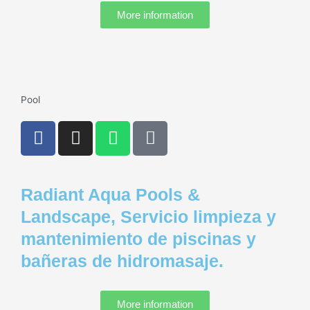
e
More information
-
a
l
t
Pool
F
I
W
P
a
n
h
h
c
s
a
o
e
t
t
n
Radiant Aqua Pools &
b
a
s
e
o
g
a
-
Landscape, Servicio limpieza y
o
r
p
s
mantenimiento de piscinas y
k
a
p
q
bañeras de hidromasaje.
m
u
a
r
More information