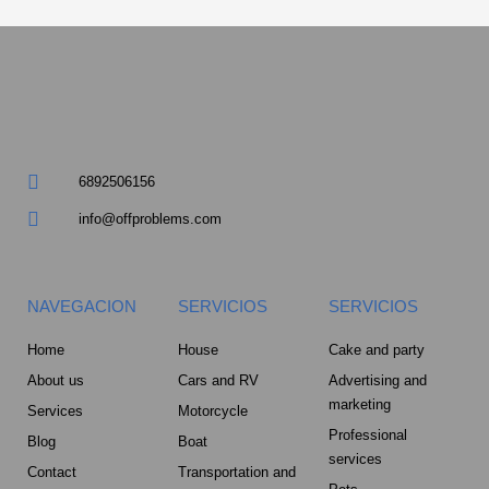
6892506156
info@offproblems.com
NAVEGACION
SERVICIOS
SERVICIOS
Home
House
Cake and party
About us
Cars and RV
Advertising and
marketing
Services
Motorcycle
Professional
Blog
Boat
services
Contact
Transportation and