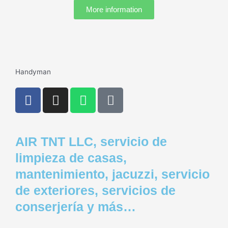
a
More information
r
e
-
a
l
Handyman
t
F
I
W
P
a
n
h
h
c
s
a
o
e
t
t
n
AIR TNT LLC, servicio de
b
a
s
e
o
g
a
-
limpieza de casas,
o
r
p
s
mantenimiento, jacuzzi, servicio
k
a
p
q
de exteriores, servicios de
m
u
conserjería y más…
a
r