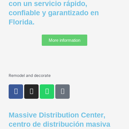
con un servicio rápido,
m
u
confiable y garantizado en
a
r
Florida.
e
-
More information
a
l
t
Remodel and decorate
F
I
W
P
a
n
h
h
c
s
a
o
e
t
t
n
Massive Distribution Center,
b
a
s
e
o
g
a
-
centro de distribución masiva