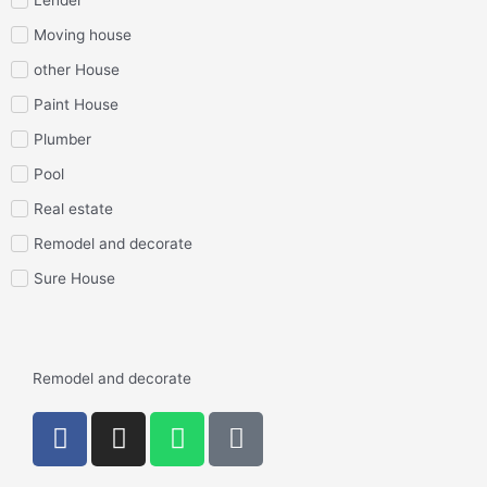
Moving house
other House
Paint House
Plumber
Pool
Real estate
Remodel and decorate
Sure House
Remodel and decorate
F
I
W
P
a
n
h
h
c
s
a
o