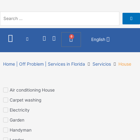
Skip
to
content
I
F
0
Cart
English
n
a
s
c
t
e
a
b
Home | Off Problem | Services in Florida
Servicios
House
g
o
r
o
a
k
m
Air conditioning House
Carpet washing
Electricity
Garden
Handyman
Lender