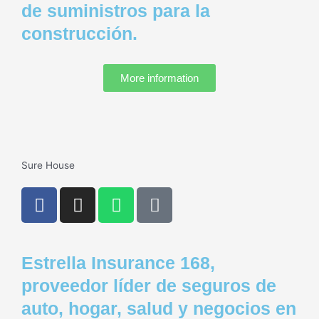
o
r
p
s
de suministros para la
k
a
p
q
construcción.
m
u
a
r
More information
e
-
a
l
t
Sure House
F
I
W
P
a
n
h
h
c
s
a
o
e
t
t
n
Estrella Insurance 168,
b
a
s
e
o
g
a
-
proveedor líder de seguros de
o
r
p
s
auto, hogar, salud y negocios en