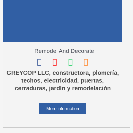
Remodel And Decorate
F
I
W
P
a
n
h
h
GREYCOP LLC, constructora, plomería,
techos, electricidad, puertas,
c
s
a
o
cerraduras, jardín y remodelación
e
t
t
n
b
a
s
e
o
g
a
-
More information
o
r
p
s
k
a
p
q