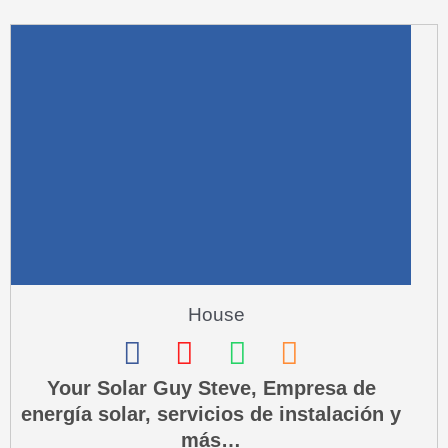
m
u
a
r
e
-
a
l
t
House
F
I
W
P
a
n
h
h
Your Solar Guy Steve, Empresa de
energía solar, servicios de instalación y
c
s
a
o
más…