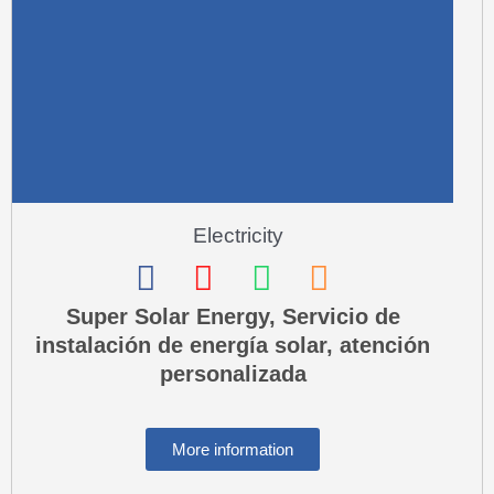
-
a
l
t
Electricity
F
I
W
P
a
n
h
h
Super Solar Energy, Servicio de
instalación de energía solar, atención
c
s
a
o
personalizada
e
t
t
n
b
a
s
e
o
g
a
-
More information
o
r
p
s