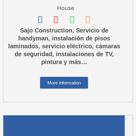
House
F
I
W
P
a
n
h
h
Sajo Construction, Servicio de
handyman, instalación de pisos
c
s
a
o
laminados, servicio eléctrico, cámaras
e
t
t
n
de seguridad, instalaciones de TV,
b
a
s
e
pintura y más…
o
g
a
-
o
r
p
s
More information
k
a
p
q
m
u
a
r
e
-