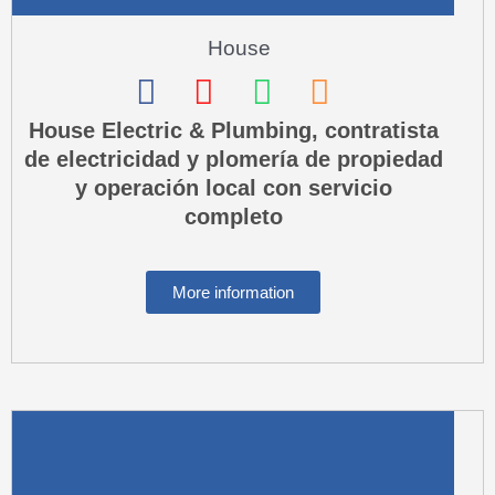
House
F
I
W
P
a
n
h
h
House Electric & Plumbing, contratista
de electricidad y plomería de propiedad
c
s
a
o
y operación local con servicio
e
t
t
n
completo
b
a
s
e
o
g
a
-
More information
o
r
p
s
k
a
p
q
m
u
a
r
e