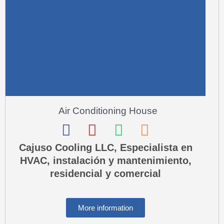
a
l
t
Air Conditioning House
F
I
W
P
a
n
h
h
Cajuso Cooling LLC, Especialista en
HVAC, instalación y mantenimiento,
c
s
a
o
residencial y comercial
e
t
t
n
b
a
s
e
o
g
a
-
More information