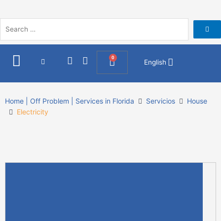
Skip
to
content
I
F
0
Cart
English
n
a
s
c
t
e
a
b
Home | Off Problem | Services in Florida
Servicios
House
g
o
Electricity
r
o
a
k
m