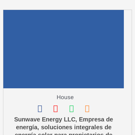
m
u
a
r
e
-
a
l
t
House
F
I
W
P
a
n
h
h
Sunwave Energy LLC, Empresa de
energía, soluciones integrales de
c
s
a
o