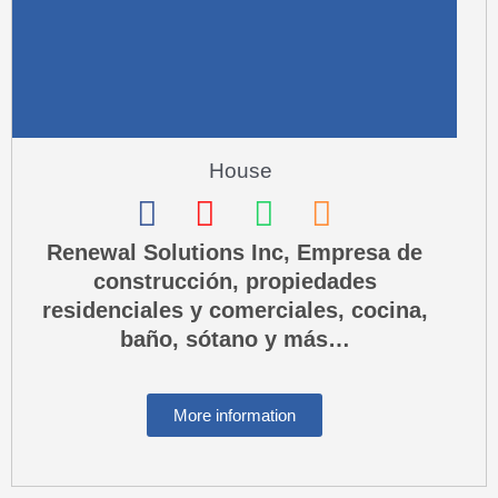
a
l
t
House
F
I
W
P
a
n
h
h
Renewal Solutions Inc, Empresa de
construcción, propiedades
c
s
a
o
residenciales y comerciales, cocina,
e
t
t
n
baño, sótano y más…
b
a
s
e
o
g
a
-
More information
o
r
p
s
k
a
p
q