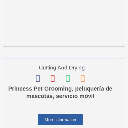
a
r
e
-
a
l
t
Cutting And Drying
F
I
W
P
a
n
h
h
Princess Pet Grooming, peluquería de
mascotas, servicio móvil
c
s
a
o
e
t
t
n
b
a
s
e
More information
o
g
a
-