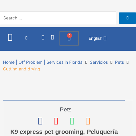
Skip
to
content
I
F
0
Cart
English
n
a
s
c
t
e
a
b
Home | Off Problem | Services in Florida
Servicios
Pets
g
o
Cutting and drying
r
o
a
k
m
Pets
F
I
W
P
a
n
h
h
K9 express pet grooming, Peluquería