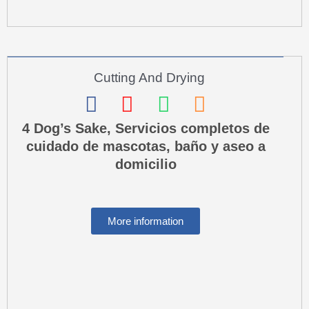
a
l
t
Cutting And Drying
F
I
W
P
a
n
h
h
4 Dog’s Sake, Servicios completos de
cuidado de mascotas, baño y aseo a
c
s
a
o
domicilio
e
t
t
n
b
a
s
e
o
g
a
-
More information
o
r
p
s
k
a
p
q
m
u
a