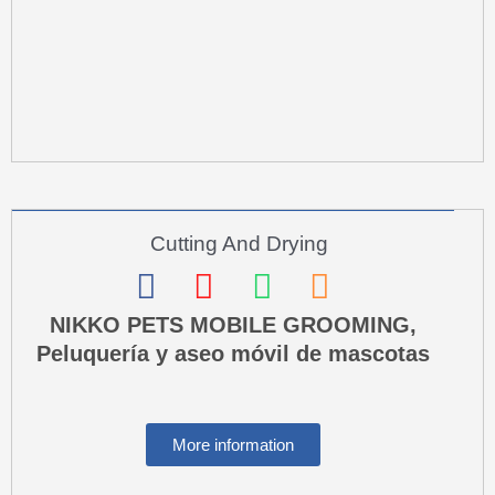
r
e
-
a
l
t
Cutting And Drying
F
I
W
P
a
n
h
h
NIKKO PETS MOBILE GROOMING,
Peluquería y aseo móvil de mascotas
c
s
a
o
e
t
t
n
b
a
s
e
More information
o
g
a
-