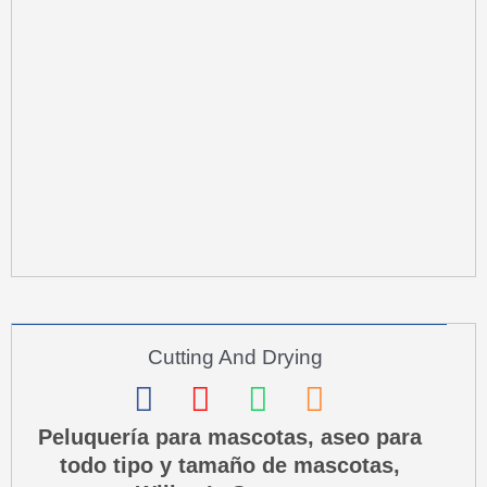
o
r
p
s
k
a
p
q
m
u
a
r
e
-
a
l
t
Cutting And Drying
F
I
W
P
a
n
h
h
Peluquería para mascotas, aseo para
todo tipo y tamaño de mascotas,
c
s
a
o