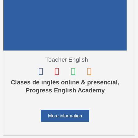
-
a
l
t
Teacher English
F
I
W
P
a
n
h
h
Clases de inglés online & presencial,
Progress English Academy
c
s
a
o
e
t
t
n
b
a
s
e
More information
o
g
a
-
o
r
p
s