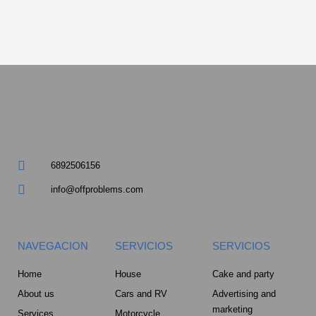
k
a
p
q
m
u
a
r
e
-
a
l
6892506156
t
info@offproblems.com
NAVEGACION
SERVICIOS
SERVICIOS
Home
House
Cake and party
About us
Cars and RV
Advertising and
marketing
Services
Motorcycle