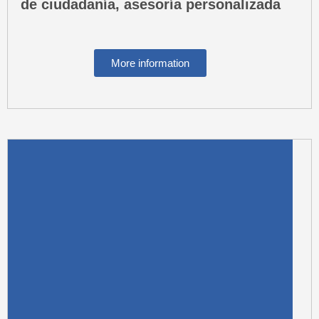
de ciudadanía, asesoría personalizada
e
t
t
n
b
a
s
e
o
g
a
-
More information
o
r
p
s
k
a
p
q
m
u
a
r
e
-
a
l
t