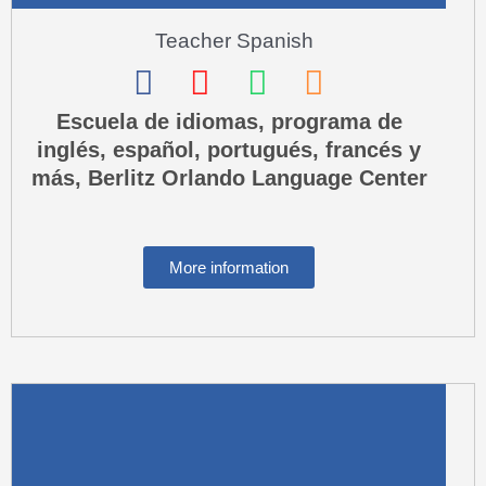
Teacher Spanish
F
I
W
P
a
n
h
h
Escuela de idiomas, programa de
inglés, español, portugués, francés y
c
s
a
o
más, Berlitz Orlando Language Center
e
t
t
n
b
a
s
e
o
g
a
-
More information
o
r
p
s
k
a
p
q
m
u
a
r
e