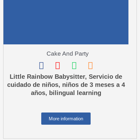
Cake And Party
F
I
W
P
a
n
h
h
Little Rainbow Babysitter, Servicio de
cuidado de niños, niños de 3 meses a 4
c
s
a
o
años, bilingual learning
e
t
t
n
b
a
s
e
o
g
a
-
More information
o
r
p
s
k
a
p
q