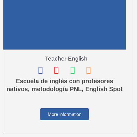
a
l
t
Teacher English
F
I
W
P
a
n
h
h
Escuela de inglés con profesores
nativos, metodología PNL, English Spot
c
s
a
o
e
t
t
n
b
a
s
e
More information
o
g
a
-
o
r
p
s