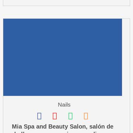
m
u
a
r
e
-
a
l
t
Nails
F
I
W
P
a
n
h
h
Mia Spa and Beauty Salon, salón de