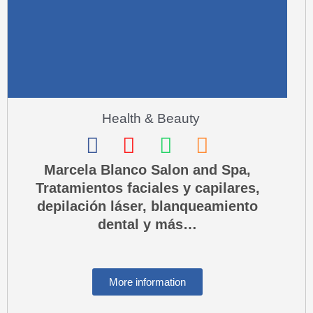
-
a
l
t
Health & Beauty
F
I
W
P
a
n
h
h
Marcela Blanco Salon and Spa,
Tratamientos faciales y capilares,
c
s
a
o
depilación láser, blanqueamiento
e
t
t
n
dental y más…
b
a
s
e
o
g
a
-
o
r
p
s
More information
k
a
p
q