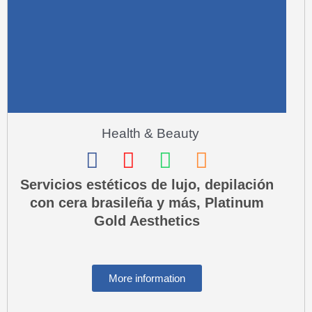
-
a
l
t
Health & Beauty
F
I
W
P
a
n
h
h
Servicios estéticos de lujo, depilación
con cera brasileña y más, Platinum
c
s
a
o
Gold Aesthetics
e
t
t
n
b
a
s
e
o
g
a
-
More information
o
r
p
s