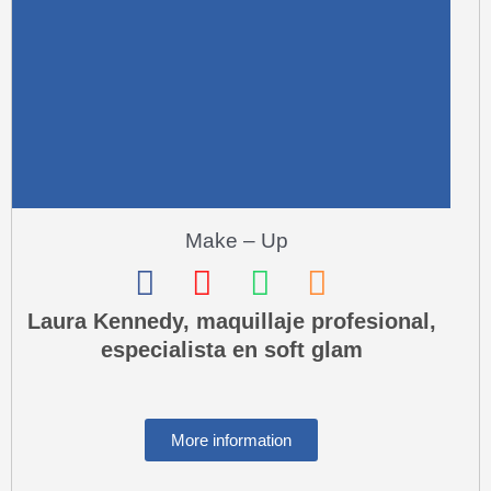
e
-
a
l
t
Make – Up
F
I
W
P
a
n
h
h
Laura Kennedy, maquillaje profesional,
especialista en soft glam
c
s
a
o
e
t
t
n
b
a
s
e
More information
o
g
a
-