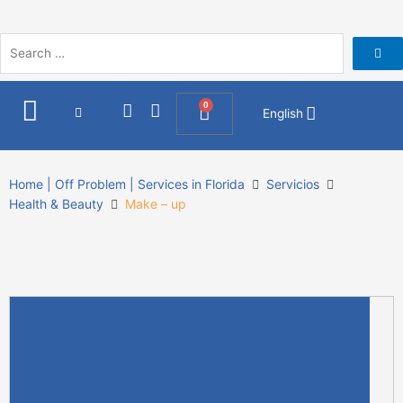
Skip
to
content
I
F
0
Cart
English
n
a
s
c
t
e
a
b
Home | Off Problem | Services in Florida
Servicios
g
o
Health & Beauty
Make – up
r
o
a
k
m