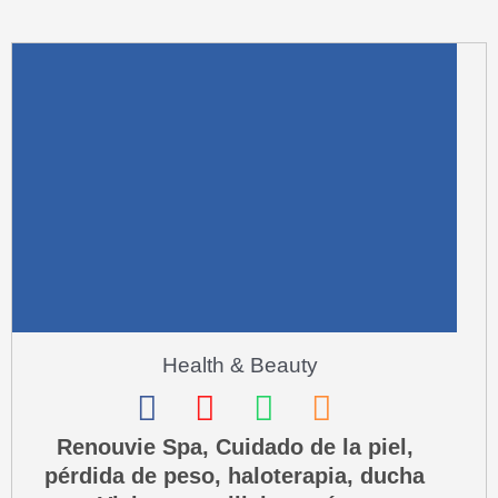
m
u
a
r
e
-
a
l
t
Health & Beauty
F
I
W
P
a
n
h
h
Renouvie Spa, Cuidado de la piel,
pérdida de peso, haloterapia, ducha
c
s
a
o