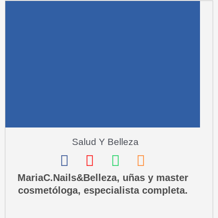
a
r
e
-
a
l
t
Salud Y Belleza
F
I
W
P
a
n
h
h
MariaC.Nails&Belleza, uñas y master
cosmetóloga, especialista completa.
c
s
a
o
e
t
t
n