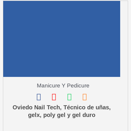
a
r
e
-
a
l
t
Manicure Y Pedicure
F
I
W
P
a
n
h
h
Oviedo Nail Tech, Técnico de uñas,
gelx, poly gel y gel duro
c
s
a
o
e
t
t
n