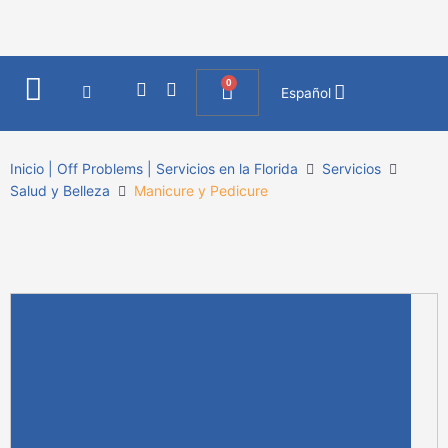
Ir
al
contenido
0
I
F
Cart
Español
n
a
s
c
t
e
a
b
Inicio | Off Problems | Servicios en la Florida
Servicios
g
o
Salud y Belleza
Manicure y Pedicure
r
o
a
k
m