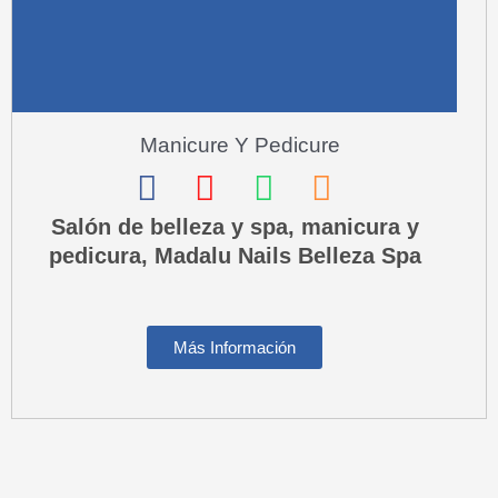
l
t
Manicure Y Pedicure
F
I
W
P
a
n
h
h
Salón de belleza y spa, manicura y
pedicura, Madalu Nails Belleza Spa
c
s
a
o
e
t
t
n
b
a
s
e
Más Información
o
g
a
-
o
r
p
s
k
a
p
q
m
u