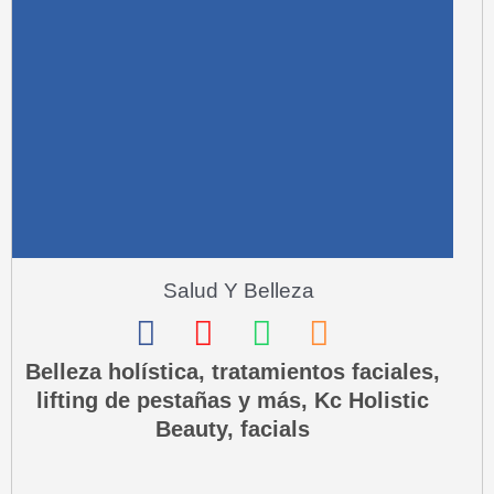
r
e
-
a
l
t
Salud Y Belleza
F
I
W
P
a
n
h
h
Belleza holística, tratamientos faciales,
lifting de pestañas y más, Kc Holistic
c
s
a
o
Beauty, facials
e
t
t
n
b
a
s
e