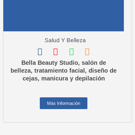
l
t
Salud Y Belleza
F
I
W
P
a
n
h
h
Bella Beauty Studio, salón de
belleza, tratamiento facial, diseño de
c
s
a
o
cejas, manicura y depilación
e
t
t
n
b
a
s
e
o
g
a
-
Más Información
o
r
p
s
k
a
p
q
m
u