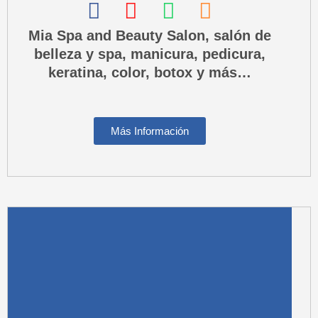
F
I
W
P
a
n
h
h
Mia Spa and Beauty Salon, salón de
belleza y spa, manicura, pedicura,
c
s
a
o
keratina, color, botox y más…
e
t
t
n
b
a
s
e
o
g
a
-
Más Información
o
r
p
s
k
a
p
q
m
u
a
r
e
-
a