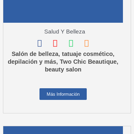
l
t
Salud Y Belleza
F
I
W
P
a
n
h
h
Salón de belleza, tatuaje cosmético,
depilación y más, Two Chic Beautique,
c
s
a
o
beauty salon
e
t
t
n
b
a
s
e
o
g
a
-
Más Información
o
r
p
s
k
a
p
q
m
u
a