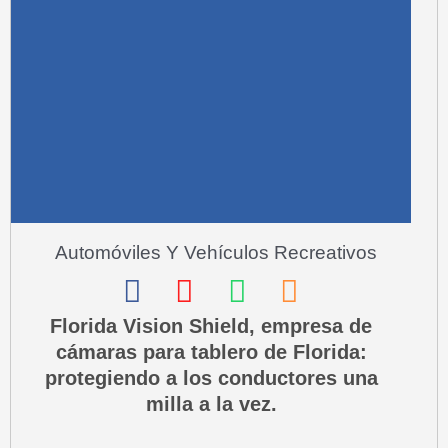
r
e
-
a
l
t
Automóviles Y Vehículos Recreativos
F
I
W
P
a
n
h
h
Florida Vision Shield, empresa de
cámaras para tablero de Florida:
c
s
a
o
protegiendo a los conductores una
e
t
t
n
milla a la vez.
b
a
s
e