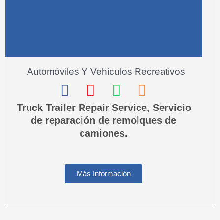
l
t
Automóviles Y Vehículos Recreativos
F
I
W
P
a
n
h
h
Truck Trailer Repair Service, Servicio
de reparación de remolques de
c
s
a
o
camiones.
e
t
t
n
b
a
s
e
o
g
a
-
Más Información
o
r
p
s
k
a
p
q
m
u