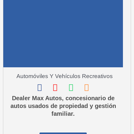
a
r
e
-
a
l
t
Automóviles Y Vehículos Recreativos
F
I
W
P
a
n
h
h
Dealer Max Autos, concesionario de
autos usados ​​de propiedad y gestión
c
s
a
o
familiar.
e
t
t
n
b
a
s
e