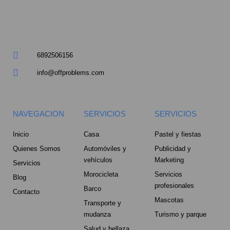
a
l
t
6892506156
info@offproblems.com
NAVEGACION
SERVICIOS
SERVICIOS
Inicio
Casa
Pastel y fiestas
Quienes Somos
Automóviles y
Publicidad y
vehículos
Marketing
Servicios
Morocicleta
Servicios
Blog
profesionales
Barco
Contacto
Mascotas
Transporte y
mudanza
Turismo y parque
Salud y bellaza