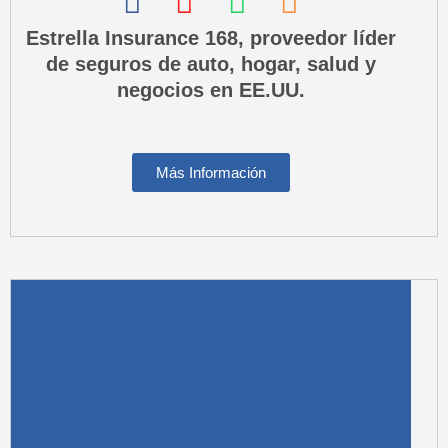
F
I
W
P
a
n
h
h
Estrella Insurance 168, proveedor líder
de seguros de auto, hogar, salud y
c
s
a
o
negocios en EE.UU.
e
t
t
n
b
a
s
e
o
g
a
-
Más Información
o
r
p
s
k
a
p
q
m
u
a
r
e
-
a
l