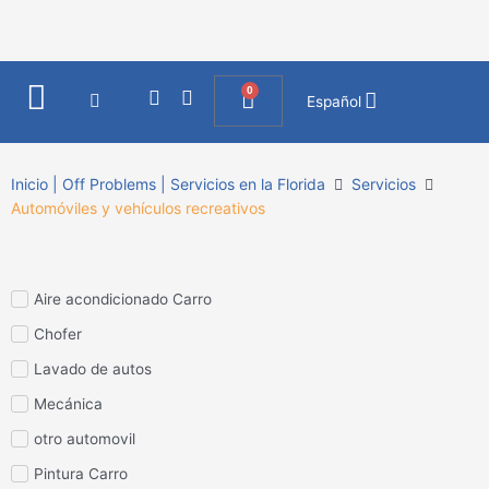
Ir
al
contenido
0
I
F
Cart
Español
n
a
s
c
t
e
a
b
Inicio | Off Problems | Servicios en la Florida
Servicios
g
o
Automóviles y vehículos recreativos
r
o
a
k
m
Aire acondicionado Carro
Chofer
Lavado de autos
Mecánica
otro automovil
Pintura Carro