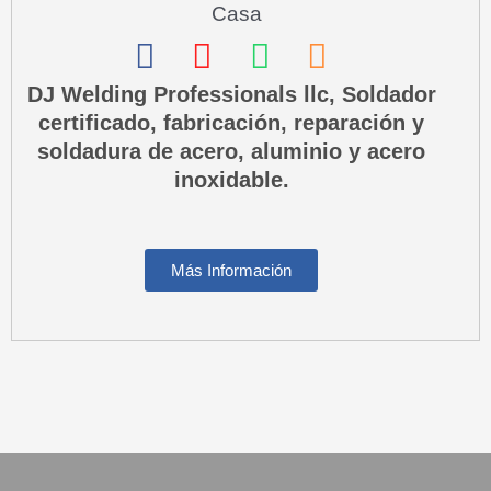
Casa
F
I
W
P
a
n
h
h
DJ Welding Professionals llc, Soldador
certificado, fabricación, reparación y
c
s
a
o
soldadura de acero, aluminio y acero
e
t
t
n
inoxidable.
b
a
s
e
o
g
a
-
o
r
p
s
Más Información
k
a
p
q
m
u
a
r
e
-