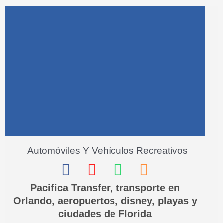
a
r
e
-
a
l
t
Automóviles Y Vehículos Recreativos
F
I
W
P
a
n
h
h
Pacifica Transfer, transporte en
Orlando, aeropuertos, disney, playas y
c
s
a
o
ciudades de Florida
e
t
t
n