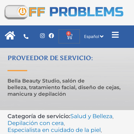
Ir
al
contenido
0
I
F
Cart
Español
n
a
s
c
t
e
a
b
PROVEEDOR DE SERVICIO:
g
o
r
o
a
k
m
Bella Beauty Studio, salón de
belleza, tratamiento facial, diseño de cejas,
manicura y depilación
Categoría de servicio:
Salud y Belleza
,
Depilación con cera
,
Especialista en cuidado de la piel
,