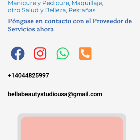
Manicure y Pedicure
Maquillaje
,
,
otro Salud y Belleza
Pestañas
,
Póngase en contacto con el Proveedor de
Servicios ahora
F
I
W
P
a
n
h
h
c
s
a
o
+14044825997
e
t
t
n
bellabeautystudiousa@gmail.com
b
a
s
e
o
g
a
-
o
r
p
s