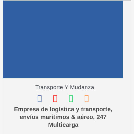
a
r
e
-
a
l
t
Transporte Y Mudanza
F
I
W
P
a
n
h
h
Empresa de logística y transporte,
envíos marítimos & aéreo, 247
c
s
a
o
Multicarga
e
t
t
n