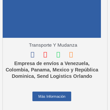
a
l
t
Transporte Y Mudanza
F
I
W
P
a
n
h
h
Empresa de envíos a Venezuela,
Colombia, Panama, Mexico y República
c
s
a
o
Dominica, Send Logistics Orlando
e
t
t
n
b
a
s
e
o
g
a
-
Más Información
o
r
p
s
k
a
p
q