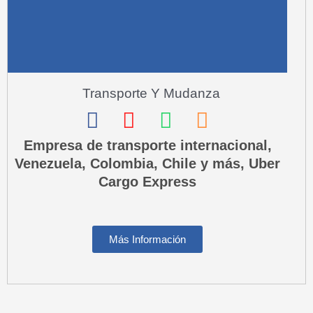
a
l
t
Transporte Y Mudanza
F
I
W
P
a
n
h
h
Empresa de transporte internacional,
Venezuela, Colombia, Chile y más, Uber
c
s
a
o
Cargo Express
e
t
t
n
b
a
s
e
o
g
a
-
Más Información
o
r
p
s
k
a
p
q
m
u