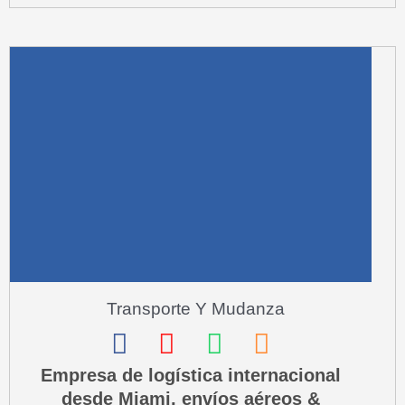
m
u
a
r
e
-
a
l
t
Transporte Y Mudanza
F
I
W
P
a
n
h
h
Empresa de logística internacional
desde Miami, envíos aéreos &