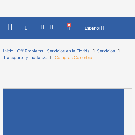
Ir
al
contenido
0
I
F
Cart
Español
n
a
s
c
t
e
a
b
Inicio | Off Problems | Servicios en la Florida
Servicios
g
o
Transporte y mudanza
Compras Colombia
r
o
a
k
m