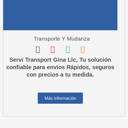
Transporte Y Mudanza
F
I
W
P
a
n
h
h
Servi Transport Gina Llc, Tu solución
confiable para envíos Rápidos, seguros
c
s
a
o
con precios a tu medida.
e
t
t
n
b
a
s
e
o
g
a
-
Más Información
o
r
p
s
k
a
p
q
m
u