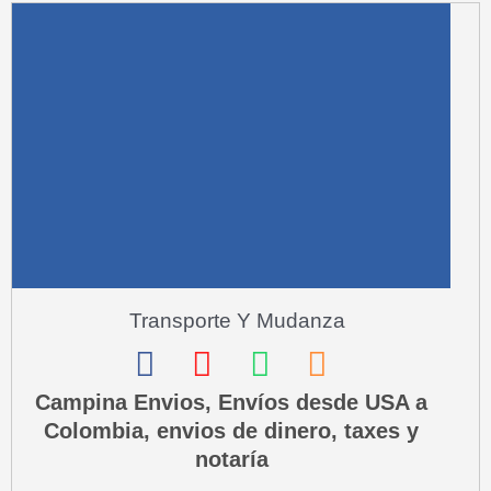
a
r
e
-
a
l
t
Transporte Y Mudanza
F
I
W
P
a
n
h
h
Campina Envios, Envíos desde USA a
Colombia, envios de dinero, taxes y
c
s
a
o
notaría
e
t
t
n