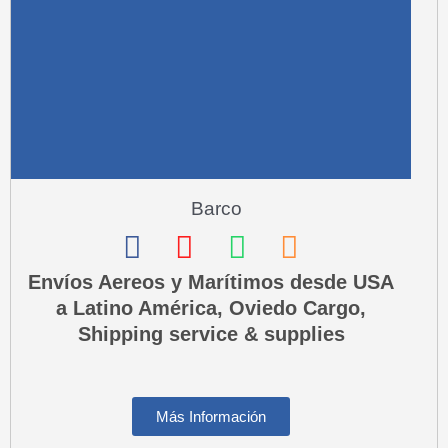
-
a
l
t
Barco
F
I
W
P
a
n
h
h
Envíos Aereos y Marítimos desde USA
a Latino América, Oviedo Cargo,
c
s
a
o
Shipping service & supplies
e
t
t
n
b
a
s
e
o
g
a
-
Más Información
o
r
p
s