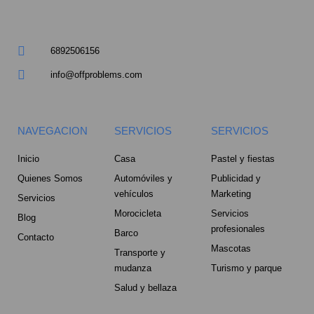
a
r
6892506156
e
info@offproblems.com
-
a
NAVEGACION
SERVICIOS
SERVICIOS
l
Inicio
Casa
Pastel y fiestas
Quienes Somos
Automóviles y
Publicidad y
t
vehículos
Marketing
Servicios
Morocicleta
Servicios
Blog
profesionales
Barco
Contacto
Mascotas
Transporte y
mudanza
Turismo y parque
Salud y bellaza