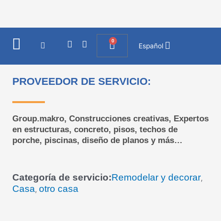
Ir
al
contenido
0
I
F
Cart
Español
n
a
s
c
t
e
a
b
PROVEEDOR DE SERVICIO:
g
o
r
o
a
k
m
Group.makro, Construcciones creativas, Expertos
en estructuras, concreto, pisos, techos de
porche, piscinas, diseño de planos y más…
Categoría de servicio:
Remodelar y decorar
,
Casa
otro casa
,