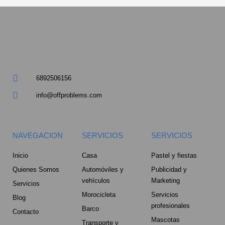
a
r
e
6892506156
-
info@offproblems.com
a
l
NAVEGACION
SERVICIOS
SERVICIOS
t
Inicio
Casa
Pastel y fiestas
Quienes Somos
Automóviles y
Publicidad y
vehículos
Marketing
Servicios
Morocicleta
Servicios
Blog
profesionales
Barco
Contacto
Mascotas
Transporte y