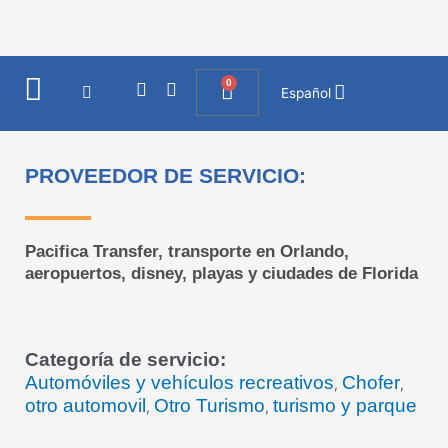
Ir
al
contenido
0
I
F
Cart
Español
n
a
s
c
t
e
a
b
PROVEEDOR DE SERVICIO:
g
o
r
o
a
k
m
Pacifica Transfer, transporte en Orlando,
aeropuertos, disney, playas y ciudades de Florida
Categoría de servicio:
Automóviles y vehículos recreativos
Chofer
,
,
otro automovil
Otro Turismo
turismo y parque
,
,