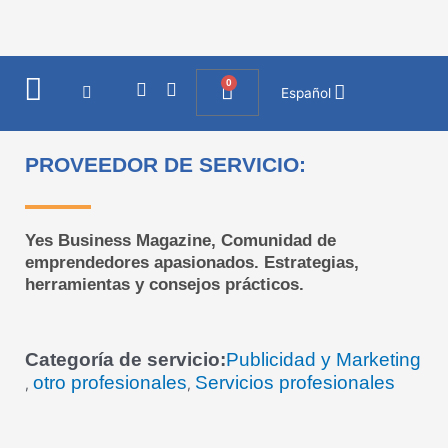
Ir
al
contenido
0
I
F
Cart
Español
n
a
s
c
t
e
a
b
PROVEEDOR DE SERVICIO:
g
o
r
o
a
k
m
Yes Business Magazine, Comunidad de
emprendedores apasionados. Estrategias,
herramientas y consejos prácticos.
Categoría de servicio:
Publicidad y Marketing
otro profesionales
Servicios profesionales
,
,