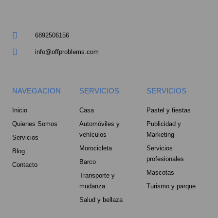
a
r
6892506156
e
info@offproblems.com
-
a
NAVEGACION
SERVICIOS
SERVICIOS
l
Inicio
Casa
Pastel y fiestas
Quienes Somos
Automóviles y
Publicidad y
t
vehículos
Marketing
Servicios
Morocicleta
Servicios
Blog
profesionales
Barco
Contacto
Mascotas
Transporte y
mudanza
Turismo y parque
Salud y bellaza