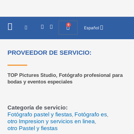
Ir
al
contenido
0
I
F
Cart
Español
n
a
s
c
t
e
a
b
PROVEEDOR DE SERVICIO:
g
o
r
o
a
k
m
TOP Pictures Studio, Fotógrafo profesional para
bodas y eventos especiales
Categoría de servicio:
Fotógrafo pastel y fiestas
Fotógrafo es
,
,
otro Impresion y servicios en linea
,
otro Pastel y fiestas