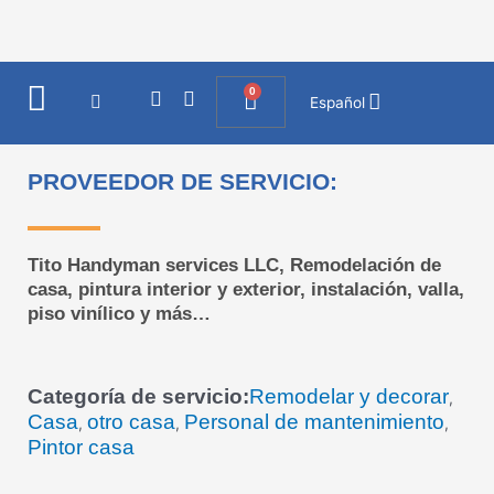
Ir
al
contenido
0
I
F
Cart
Español
n
a
s
c
t
e
a
b
PROVEEDOR DE SERVICIO:
g
o
r
o
a
k
m
Tito Handyman services LLC, Remodelación de
casa, pintura interior y exterior, instalación, valla,
piso vinílico y más…
Categoría de servicio:
Remodelar y decorar
,
Casa
otro casa
Personal de mantenimiento
,
,
,
Pintor casa