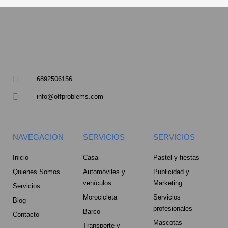
a
r
e
6892506156
-
info@offproblems.com
a
l
NAVEGACION
SERVICIOS
SERVICIOS
t
Inicio
Casa
Pastel y fiestas
Quienes Somos
Automóviles y
Publicidad y
vehículos
Marketing
Servicios
Morocicleta
Servicios
Blog
profesionales
Barco
Contacto
Mascotas
Transporte y