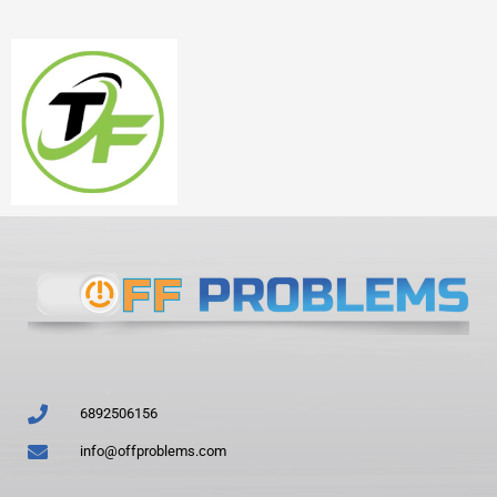
6892506156
info@offproblems.com