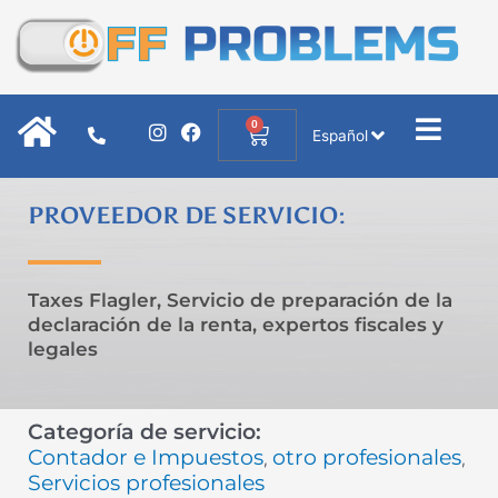
Ir
al
contenido
0
I
F
Cart
Español
n
a
s
c
t
e
a
b
PROVEEDOR DE SERVICIO:
g
o
r
o
a
k
m
Taxes Flagler, Servicio de preparación de la
declaración de la renta, expertos fiscales y
legales
Categoría de servicio:
Contador e Impuestos
otro profesionales
,
,
Servicios profesionales