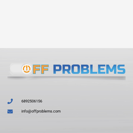
6892506156
info@offproblems.com