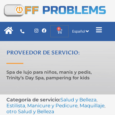
Ir
al
contenido
0
I
F
Cart
Español
n
a
s
c
t
e
a
b
PROVEEDOR DE SERVICIO:
g
o
r
o
a
k
m
Spa de lujo para niños, manis y pedis,
Trinity’s Day Spa, pampering for kids
Categoría de servicio:
Salud y Belleza
,
Estilista
Manicure y Pedicure
Maquillaje
,
,
,
otro Salud y Belleza