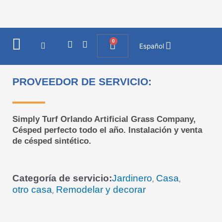
Ir
al
contenido
0
I
F
Cart
Español
n
a
s
c
t
e
a
b
PROVEEDOR DE SERVICIO:
g
o
r
o
a
k
m
Simply Turf Orlando Artificial Grass Company,
Césped perfecto todo el año. Instalación y venta
de césped sintético.
Categoría de servicio:
Jardinero
Casa
,
,
otro casa
Remodelar y decorar
,