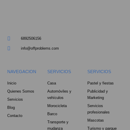
a
r
e
6892506156
-
info@offproblems.com
a
l
NAVEGACION
SERVICIOS
SERVICIOS
t
Inicio
Casa
Pastel y fiestas
Quienes Somos
Automóviles y
Publicidad y
vehículos
Marketing
Servicios
Morocicleta
Servicios
Blog
profesionales
Barco
Contacto
Mascotas
Transporte y
mudanza
Turismo y parque