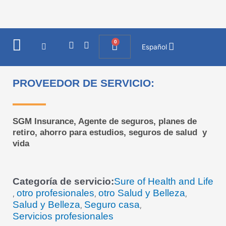
Ir
al
contenido
0
I
F
Cart
Español
n
a
s
c
t
e
a
b
PROVEEDOR DE SERVICIO:
g
o
r
o
a
k
m
SGM Insurance, Agente de seguros, planes de
retiro, ahorro para estudios, seguros de salud y
vida
Categoría de servicio:
Sure of Health and Life
otro profesionales
otro Salud y Belleza
,
,
,
Salud y Belleza
Seguro casa
,
,
Servicios profesionales