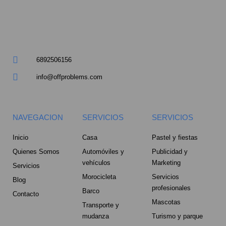
m
u
a
r
6892506156
e
info@offproblems.com
-
a
NAVEGACION
SERVICIOS
SERVICIOS
l
Inicio
Casa
Pastel y fiestas
Quienes Somos
Automóviles y
Publicidad y
t
vehículos
Marketing
Servicios
Morocicleta
Servicios
Blog
profesionales
Barco
Contacto
Mascotas
Transporte y
mudanza
Turismo y parque