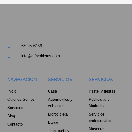
a
r
e
6892506156
-
info@offproblems.com
a
l
NAVEGACION
SERVICIOS
SERVICIOS
t
Inicio
Casa
Pastel y fiestas
Quienes Somos
Automóviles y
Publicidad y
vehículos
Marketing
Servicios
Morocicleta
Servicios
Blog
profesionales
Barco
Contacto
Mascotas
Transporte y