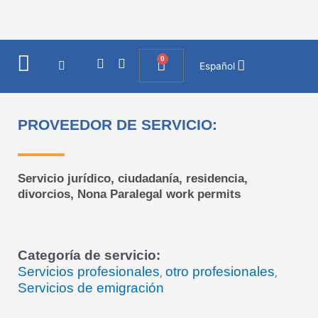
Ir
al
contenido
0
I
F
Cart
Español
n
a
s
c
t
e
a
b
PROVEEDOR DE SERVICIO:
g
o
r
o
a
k
m
Servicio jurídico, ciudadanía, residencia,
divorcios, Nona Paralegal work permits
Categoría de servicio:
Servicios profesionales
otro profesionales
,
,
Servicios de emigración