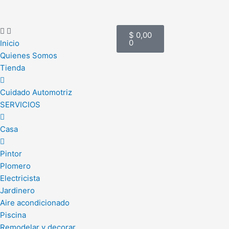
Ir
al
Cart
contenido
$
0,00
0
Inicio
Quienes Somos
Tienda
Cuidado Automotriz
SERVICIOS
Casa
Pintor
Plomero
Electricista
Jardinero
Aire acondicionado
Piscina
Remodelar y decorar