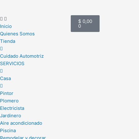
Ir
al
Cart
contenido
$
0,00
0
Inicio
Quienes Somos
Tienda
Cuidado Automotriz
SERVICIOS
Casa
Pintor
Plomero
Electricista
Jardinero
Aire acondicionado
Piscina
Remodelar y decorar