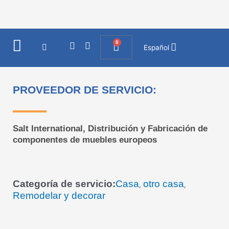
Ir
al
contenido
0
I
F
Cart
Español
n
a
s
c
t
e
a
b
PROVEEDOR DE SERVICIO:
g
o
r
o
a
k
m
Salt International, Distribución y Fabricación de
componentes de muebles europeos
Categoría de servicio:
Casa
otro casa
,
,
Remodelar y decorar