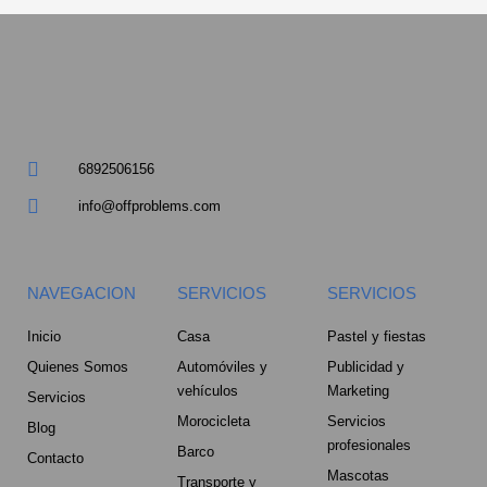
a
r
e
6892506156
-
info@offproblems.com
a
l
NAVEGACION
SERVICIOS
SERVICIOS
t
Inicio
Casa
Pastel y fiestas
Quienes Somos
Automóviles y
Publicidad y
vehículos
Marketing
Servicios
Morocicleta
Servicios
Blog
profesionales
Barco
Contacto
Mascotas
Transporte y