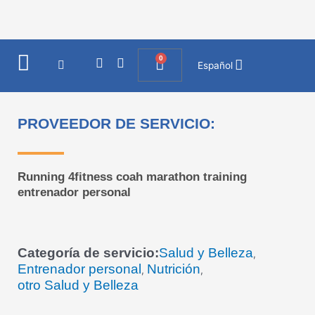
Ir
al
contenido
0
I
F
Cart
Español
n
a
s
c
t
e
a
b
PROVEEDOR DE SERVICIO:
g
o
r
o
a
k
m
Running 4fitness coah marathon training
entrenador personal
Categoría de servicio:
Salud y Belleza
,
Entrenador personal
Nutrición
,
,
otro Salud y Belleza