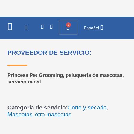
Ir
al
contenido
0
I
F
Cart
Español
n
a
s
c
t
e
a
b
PROVEEDOR DE SERVICIO:
g
o
r
o
a
k
m
Princess Pet Grooming, peluquería de mascotas,
servicio móvil
Categoría de servicio:
Corte y secado
,
Mascotas
otro mascotas
,