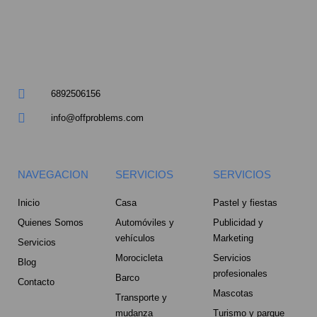
a
r
e
6892506156
-
info@offproblems.com
a
l
NAVEGACION
SERVICIOS
SERVICIOS
t
Inicio
Casa
Pastel y fiestas
Quienes Somos
Automóviles y
Publicidad y
vehículos
Marketing
Servicios
Morocicleta
Servicios
Blog
profesionales
Barco
Contacto
Mascotas
Transporte y
mudanza
Turismo y parque