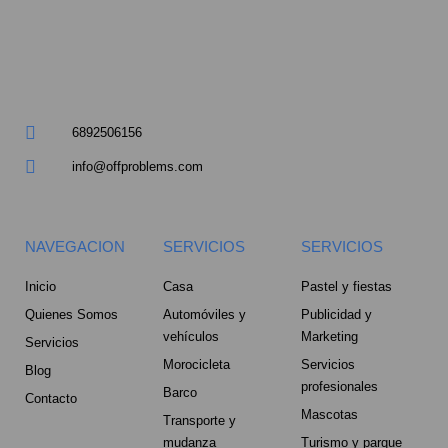
a
r
e
6892506156
-
info@offproblems.com
a
l
NAVEGACION
SERVICIOS
SERVICIOS
t
Inicio
Casa
Pastel y fiestas
Quienes Somos
Automóviles y
Publicidad y
vehículos
Marketing
Servicios
Morocicleta
Servicios
Blog
profesionales
Barco
Contacto
Mascotas
Transporte y
mudanza
Turismo y parque