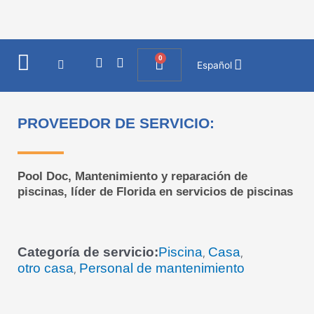
Ir
al
contenido
0
I
F
Cart
Español
n
a
s
c
t
e
a
b
PROVEEDOR DE SERVICIO:
g
o
r
o
a
k
m
Pool Doc, Mantenimiento y reparación de
piscinas, líder de Florida en servicios de piscinas
Categoría de servicio:
Piscina
Casa
,
,
otro casa
Personal de mantenimiento
,