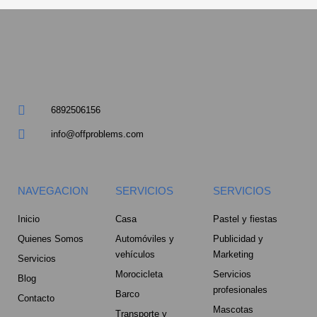
a
r
e
6892506156
-
info@offproblems.com
a
l
NAVEGACION
SERVICIOS
SERVICIOS
t
Inicio
Casa
Pastel y fiestas
Quienes Somos
Automóviles y
Publicidad y
vehículos
Marketing
Servicios
Morocicleta
Servicios
Blog
profesionales
Barco
Contacto
Mascotas
Transporte y