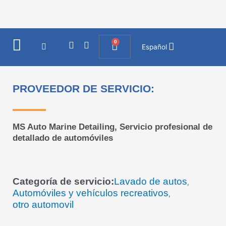
Ir
al
contenido
0
I
F
Cart
Español
n
a
s
c
t
e
a
b
PROVEEDOR DE SERVICIO:
g
o
r
o
a
k
m
MS Auto Marine Detailing, Servicio profesional de
detallado de automóviles
Categoría de servicio:
Lavado de autos
,
Automóviles y vehículos recreativos
,
otro automovil