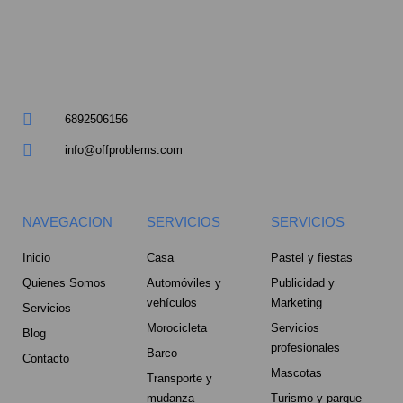
a
r
e
6892506156
-
info@offproblems.com
a
l
NAVEGACION
SERVICIOS
SERVICIOS
t
Inicio
Casa
Pastel y fiestas
Quienes Somos
Automóviles y
Publicidad y
vehículos
Marketing
Servicios
Morocicleta
Servicios
Blog
profesionales
Barco
Contacto
Mascotas
Transporte y
mudanza
Turismo y parque