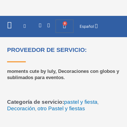
Ir
al
contenido
0
I
F
Cart
Español
n
a
s
c
t
e
a
b
PROVEEDOR DE SERVICIO:
g
o
r
o
a
k
m
moments cute by luly, Decoraciones con globos y
sublimados para eventos.
Categoría de servicio:
pastel y fiesta
,
Decoración
otro Pastel y fiestas
,