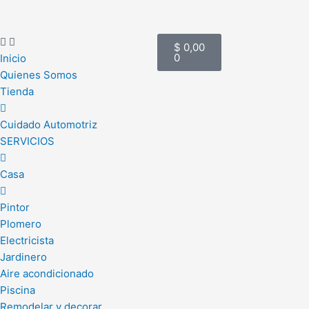
Ir
al
Cart
contenido
$
0,00
0
Inicio
Quienes Somos
Tienda
Cuidado Automotriz
SERVICIOS
Casa
Pintor
Plomero
Electricista
Jardinero
Aire acondicionado
Piscina
Remodelar y decorar