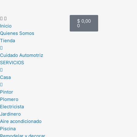
Ir
al
Cart
contenido
$
0,00
0
Inicio
Quienes Somos
Tienda
Cuidado Automotriz
SERVICIOS
Casa
Pintor
Plomero
Electricista
Jardinero
Aire acondicionado
Piscina
Remodelar y decorar