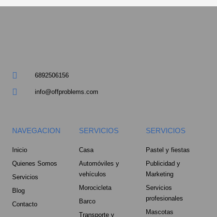
a
r
e
6892506156
-
info@offproblems.com
a
l
NAVEGACION
SERVICIOS
SERVICIOS
t
Inicio
Casa
Pastel y fiestas
Quienes Somos
Automóviles y
Publicidad y
vehículos
Marketing
Servicios
Morocicleta
Servicios
Blog
profesionales
Barco
Contacto
Mascotas
Transporte y