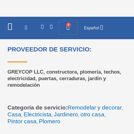
Ir
al
contenido
0
I
F
Cart
Español
n
a
s
c
t
e
a
b
PROVEEDOR DE SERVICIO:
g
o
r
o
a
k
m
GREYCOP LLC, constructora, plomería, techos,
electricidad, puertas, cerraduras, jardín y
remodelación
Categoría de servicio:
Remodelar y decorar
,
Casa
Electricista
Jardinero
otro casa
,
,
,
,
Pintor casa
Plomero
,