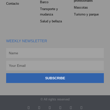
profesionales
Barco
Contacto
Mascotas
Transporte y
mudanza
Turismo y parque
Salud y bellaza
WEEKLY NEWSLETTER
Name
Email
SUBSCRIBE
© All rights reserved
T
F
D
Y
P
M