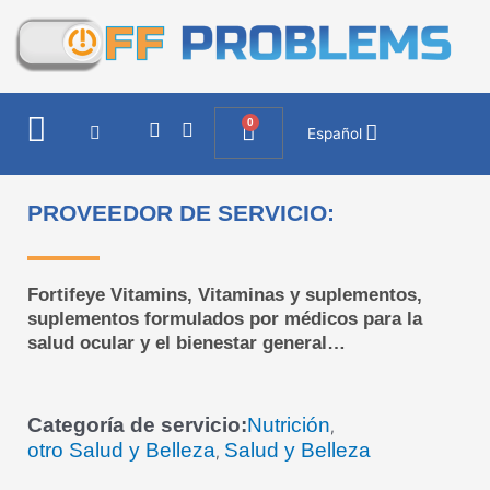
Ir
al
contenido
0
I
F
Cart
Español
n
a
s
c
t
e
a
b
PROVEEDOR DE SERVICIO:
g
o
r
o
a
k
m
Fortifeye Vitamins, Vitaminas y suplementos,
suplementos formulados por médicos para la
salud ocular y el bienestar general…
Categoría de servicio:
Nutrición
,
otro Salud y Belleza
Salud y Belleza
,