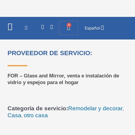
Ir
al
contenido
0
I
F
Cart
Español
n
a
s
c
t
e
a
b
PROVEEDOR DE SERVICIO:
g
o
r
o
a
k
m
FOR – Glass and Mirror, venta e instalación de
vidrio y espejos para el hogar
Categoría de servicio:
Remodelar y decorar
,
Casa
otro casa
,