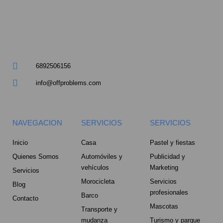
a
r
e
6892506156
-
info@offproblems.com
a
l
NAVEGACION
SERVICIOS
SERVICIOS
t
Inicio
Casa
Pastel y fiestas
Quienes Somos
Automóviles y
Publicidad y
vehículos
Marketing
Servicios
Morocicleta
Servicios
Blog
profesionales
Barco
Contacto
Mascotas
Transporte y
mudanza
Turismo y parque