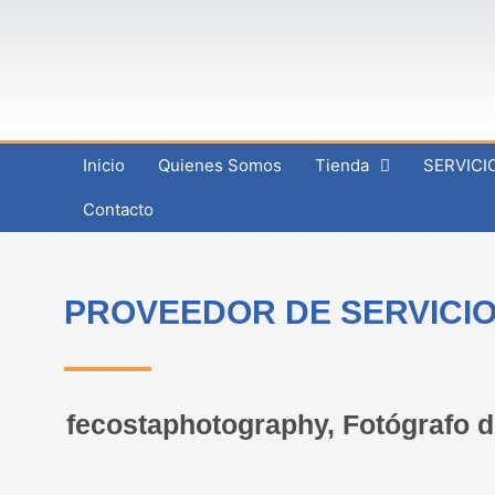
Ir
al
contenido
Inicio
Quienes Somos
Tienda
SERVICI
Contacto
PROVEEDOR DE SERVICIO
fecostaphotography, Fotógrafo de 