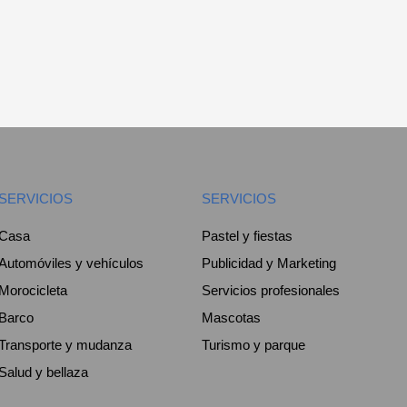
SERVICIOS
SERVICIOS
Casa
Pastel y fiestas
Automóviles y vehículos
Publicidad y Marketing
Morocicleta
Servicios profesionales
Barco
Mascotas
Transporte y mudanza
Turismo y parque
Salud y bellaza