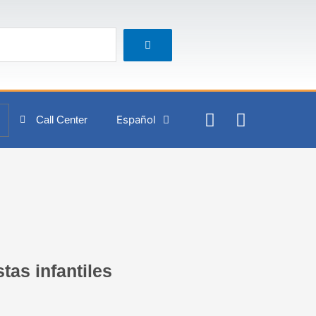
I
F
rt
Español
Call Center
n
a
s
c
t
e
a
b
g
o
r
o
a
k
m
tas infantiles