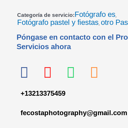
Fotógrafo es
Categoría de servicio:
,
Fotógrafo pastel y fiestas
otro Pas
,
Póngase en contacto con el Pr
Servicios ahora
F
I
W
P
a
n
h
h
+13213375459
c
s
a
o
e
t
t
n
fecostaphotography@gmail.com