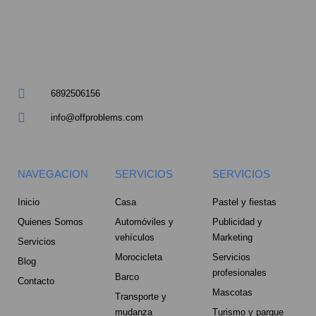
a
r
e
6892506156
-
info@offproblems.com
a
l
NAVEGACION
SERVICIOS
SERVICIOS
t
Inicio
Casa
Pastel y fiestas
Quienes Somos
Automóviles y
Publicidad y
vehículos
Marketing
Servicios
Morocicleta
Servicios
Blog
profesionales
Barco
Contacto
Mascotas
Transporte y
mudanza
Turismo y parque