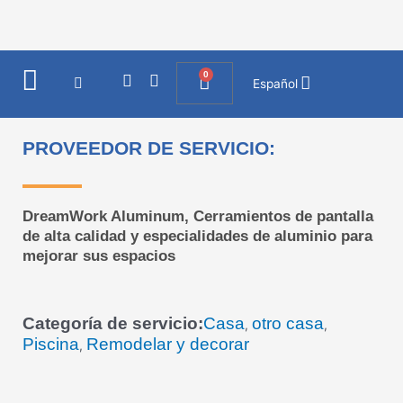
Ir
al
contenido
0
I
F
Cart
Español
n
a
s
c
t
e
a
b
PROVEEDOR DE SERVICIO:
g
o
r
o
a
k
m
DreamWork Aluminum, Cerramientos de pantalla
de alta calidad y especialidades de aluminio para
mejorar sus espacios
Categoría de servicio:
Casa
otro casa
,
,
Piscina
Remodelar y decorar
,