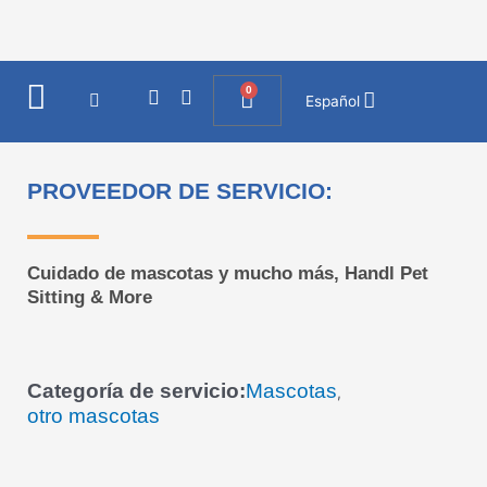
Ir
al
contenido
0
I
F
Cart
Español
n
a
s
c
t
e
a
b
PROVEEDOR DE SERVICIO:
g
o
r
o
a
k
m
Cuidado de mascotas y mucho más, Handl Pet
Sitting & More
Categoría de servicio:
Mascotas
,
otro mascotas