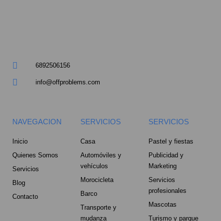
a
r
e
6892506156
-
info@offproblems.com
a
l
NAVEGACION
SERVICIOS
SERVICIOS
t
Inicio
Casa
Pastel y fiestas
Quienes Somos
Automóviles y
Publicidad y
vehículos
Marketing
Servicios
Morocicleta
Servicios
Blog
profesionales
Barco
Contacto
Mascotas
Transporte y
mudanza
Turismo y parque