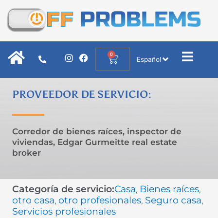
Ir
al
contenido
0
I
F
Cart
Español
n
a
s
c
t
e
a
b
PROVEEDOR DE SERVICIO:
g
o
r
o
a
k
m
Corredor de bienes raíces, inspector de
viviendas, Edgar Gurmeitte real estate
broker
Categoría de servicio:
Casa
Bienes raíces
,
,
otro casa
otro profesionales
Seguro casa
,
,
,
Servicios profesionales