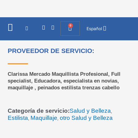
Ir
al
contenido
0
I
F
Cart
Español
n
a
s
c
t
e
a
b
PROVEEDOR DE SERVICIO:
g
o
r
o
a
k
m
Clarissa Mercado Maquillista Profesional, Full
specialist, Educadora, especialista en novias,
maquillaje , peinados estilista trenzas cabello
Categoría de servicio:
Salud y Belleza
,
Estilista
Maquillaje
otro Salud y Belleza
,
,