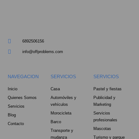
a
r
e
6892506156
-
info@offproblems.com
a
l
NAVEGACION
SERVICIOS
SERVICIOS
t
Inicio
Casa
Pastel y fiestas
Quienes Somos
Automóviles y
Publicidad y
vehículos
Marketing
Servicios
Morocicleta
Servicios
Blog
profesionales
Barco
Contacto
Mascotas
Transporte y
mudanza
Turismo y parque