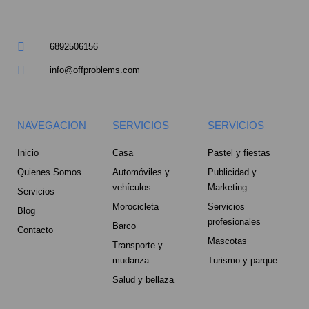
a
r
6892506156
e
info@offproblems.com
-
NAVEGACION
SERVICIOS
SERVICIOS
a
Inicio
Casa
Pastel y fiestas
l
Quienes Somos
Automóviles y
Publicidad y
t
vehículos
Marketing
Servicios
Morocicleta
Servicios
Blog
profesionales
Barco
Contacto
Mascotas
Transporte y
mudanza
Turismo y parque
Salud y bellaza