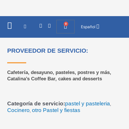
Ir
al
contenido
0
I
F
Cart
Español
n
a
s
c
t
e
a
b
PROVEEDOR DE SERVICIO:
g
o
r
o
a
k
m
Cafetería, desayuno, pasteles, postres y más,
Catalina’s Coffee Bar, cakes and desserts
Categoría de servicio:
pastel y pasteleria
,
Cocinero
otro Pastel y fiestas
,