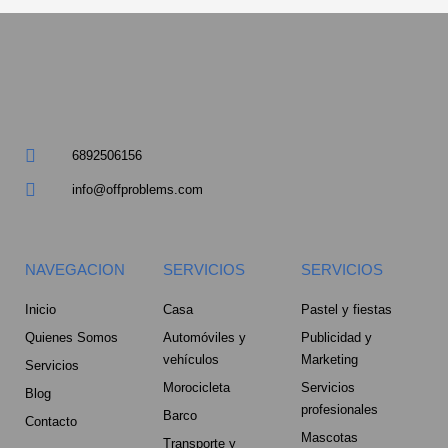
a
r
e
6892506156
-
info@offproblems.com
a
l
NAVEGACION
SERVICIOS
SERVICIOS
t
Inicio
Casa
Pastel y fiestas
Quienes Somos
Automóviles y
Publicidad y
vehículos
Marketing
Servicios
Morocicleta
Servicios
Blog
profesionales
Barco
Contacto
Mascotas
Transporte y