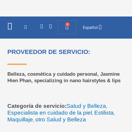
Ir
al
contenido
0
I
F
Cart
Español
n
a
s
c
t
e
a
b
PROVEEDOR DE SERVICIO:
g
o
r
o
a
k
m
Belleza, cosmética y cuidado personal, Jasmine
Hien Phan, specializing in nano hairstyles & lips
Categoría de servicio:
Salud y Belleza
,
Especialista en cuidado de la piel
Estilista
,
,
Maquillaje
otro Salud y Belleza
,