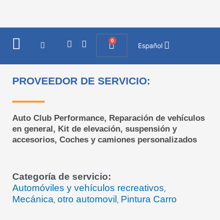
Ir
al
contenido
0
I
F
Cart
Español
n
a
s
c
t
e
a
b
PROVEEDOR DE SERVICIO:
g
o
r
o
a
k
m
Auto Club Performance, Reparación de vehículos
en general, Kit de elevación, suspensión y
accesorios, Coches y camiones personalizados
Categoría de servicio:
Automóviles y vehículos recreativos
,
Mecánica
otro automovil
Pintura Carro
,
,