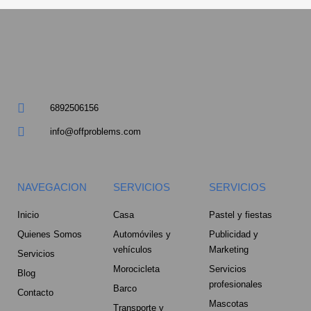
a
r
e
6892506156
-
info@offproblems.com
a
l
NAVEGACION
SERVICIOS
SERVICIOS
t
Inicio
Casa
Pastel y fiestas
Quienes Somos
Automóviles y
Publicidad y
vehículos
Marketing
Servicios
Morocicleta
Servicios
Blog
profesionales
Barco
Contacto
Mascotas
Transporte y