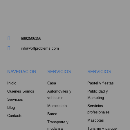
a
r
e
6892506156
-
info@offproblems.com
a
l
NAVEGACION
SERVICIOS
SERVICIOS
t
Inicio
Casa
Pastel y fiestas
Quienes Somos
Automóviles y
Publicidad y
vehículos
Marketing
Servicios
Morocicleta
Servicios
Blog
profesionales
Barco
Contacto
Mascotas
Transporte y
mudanza
Turismo y parque