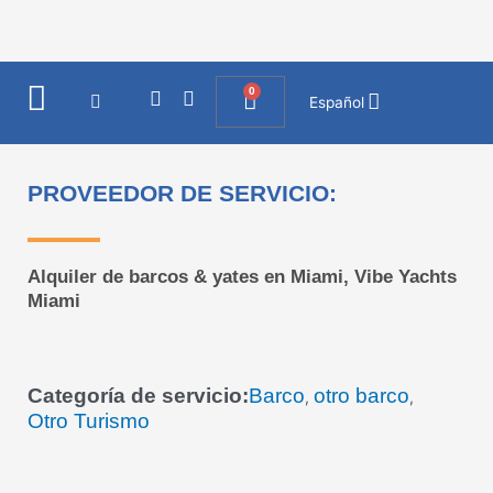
Ir
al
contenido
0
I
F
Cart
Español
n
a
s
c
t
e
a
b
PROVEEDOR DE SERVICIO:
g
o
r
o
a
k
m
Alquiler de barcos & yates en Miami, Vibe Yachts
Miami
Categoría de servicio:
Barco
otro barco
,
,
Otro Turismo