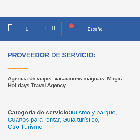
Ir
al
contenido
0
I
F
Cart
Español
n
a
s
c
t
e
a
b
PROVEEDOR DE SERVICIO:
g
o
r
o
a
k
m
Agencia de viajes, vacaciones mágicas, Magic
Holidays Travel Agency
Categoría de servicio:
turismo y parque
,
Cuartos para rentar
Guía turístico
,
,
Otro Turismo