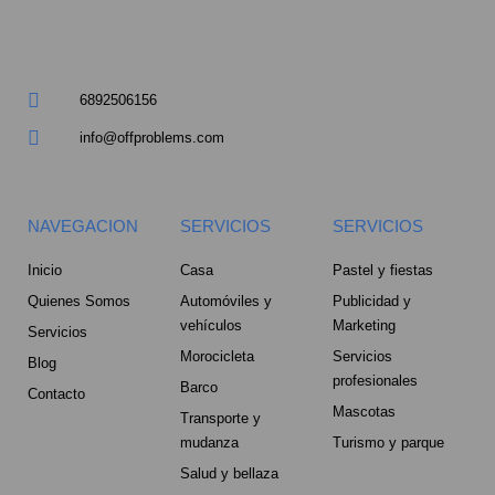
a
r
6892506156
e
info@offproblems.com
-
NAVEGACION
SERVICIOS
SERVICIOS
a
Inicio
Casa
Pastel y fiestas
l
Quienes Somos
Automóviles y
Publicidad y
t
vehículos
Marketing
Servicios
Morocicleta
Servicios
Blog
profesionales
Barco
Contacto
Mascotas
Transporte y
mudanza
Turismo y parque
Salud y bellaza